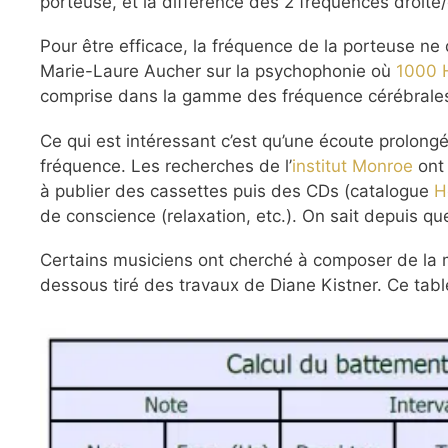
porteuse, et la différence des 2 fréquences droit
Pour être efficace, la fréquence de la porteuse n
Marie-Laure Aucher sur la psychophonie où
1000 H
comprise dans la gamme des fréquence cérébrale
Ce qui est intéressant c’est qu’une écoute prolon
fréquence. Les recherches de l’
institut Monroe
ont
à publier des cassettes puis des CDs (catalogue
H
de conscience (relaxation, etc.). On sait depuis q
Certains musiciens ont cherché à composer de la mu
dessous tiré des travaux de Diane Kistner. Ce table