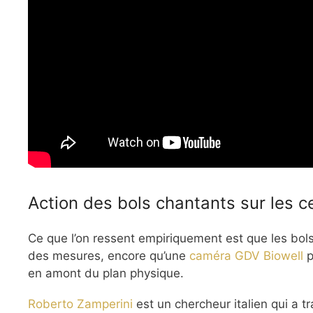
Action des bols chantants sur les 
Ce que l’on ressent empiriquement est que les bols
des mesures, encore qu’une
caméra GDV Biowell
p
en amont du plan physique.
Roberto Zamperini
est un chercheur italien qui a t