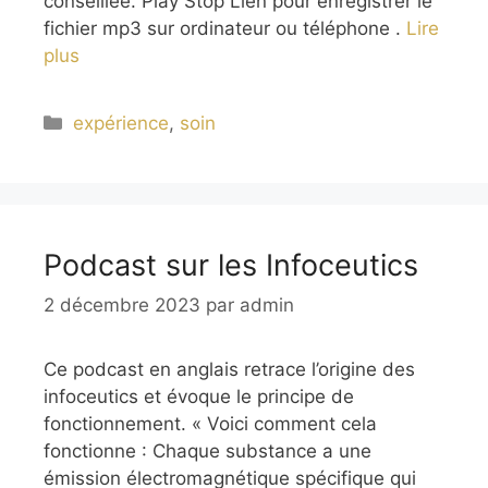
conseillée. Play Stop Lien pour enregistrer le
fichier mp3 sur ordinateur ou téléphone .
Lire
plus
Catégories
expérience
,
soin
Podcast sur les Infoceutics
2 décembre 2023
par
admin
Ce podcast en anglais retrace l’origine des
infoceutics et évoque le principe de
fonctionnement. « Voici comment cela
fonctionne : Chaque substance a une
émission électromagnétique spécifique qui