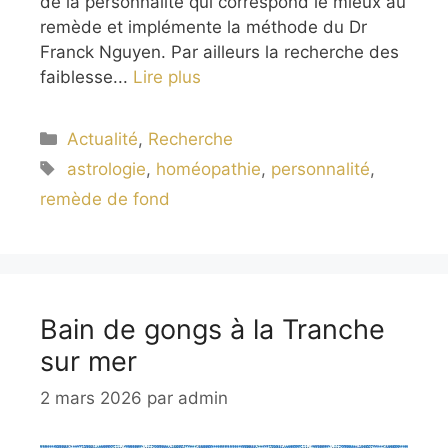
de la personnalité qui correspond le mieux au
remède et implémente la méthode du Dr
Franck Nguyen. Par ailleurs la recherche des
faiblesse...
Lire plus
Catégories
Actualité
,
Recherche
Étiquettes
astrologie
,
homéopathie
,
personnalité
,
remède de fond
Bain de gongs à la Tranche
sur mer
2 mars 2026
par
admin