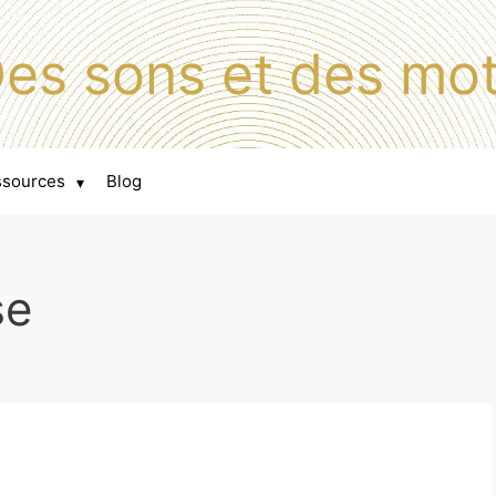
es sons et des mo
ssources
Blog
▾
se