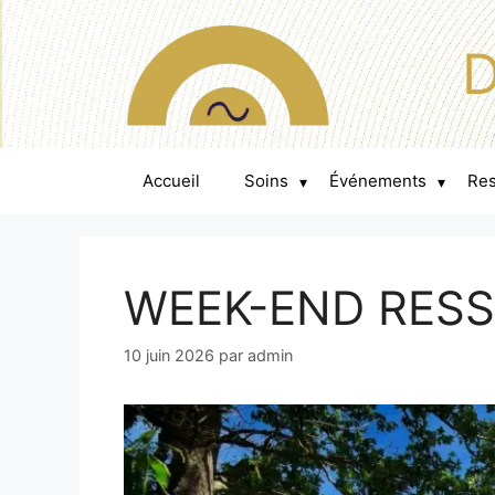
D
Accueil
Soins
Événements
Re
▾
▾
WEEK-END RES
10 juin 2026
par
admin