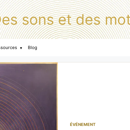
es sons et des mo
ssources
Blog
▾
ÉVÉNEMENT