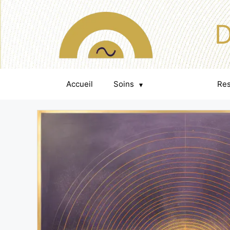
D
Accueil
Soins
Événements
Re
▾
▾