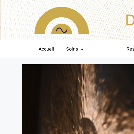
D
Accueil
Soins
Événements
Re
▾
▾