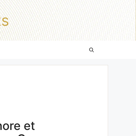
ts
nore et