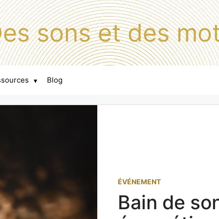
es sons et des mo
ssources
Blog
▾
ÉVÉNEMENT
Bain de so